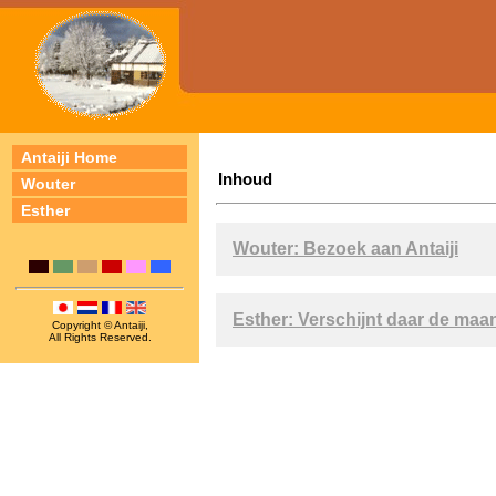
Antaiji Home
Inhoud
Wouter
Esther
Wouter: Bezoek aan Antaiji
Esther: Verschijnt daar de maa
Copyright © Antaiji,
All Rights Reserved.