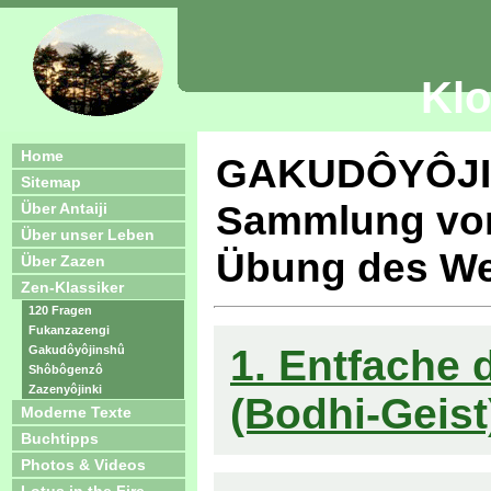
Klo
Home
GAKUDÔYÔJ
Sitemap
Sammlung von 
Über Antaiji
Über unser Leben
Übung des We
Über Zazen
Zen-Klassiker
120 Fragen
Fukanzazengi
1. Entfache
Gakudôyôjinshû
Shôbôgenzô
Zazenyôjinki
(Bodhi-Geist
Moderne Texte
Buchtipps
Photos & Videos