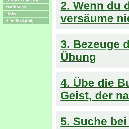
Lotus in the Fire
2. Wenn du 
Yearbooks
Links
versäume nic
Hilfe für Antaiji
3. Bezeuge 
Übung
4. Übe die B
Geist, der n
5. Suche be