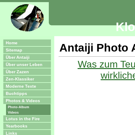
Klo
Home
Antaiji Photo
Sitemap
Über Antaiji
Was zum Teuf
Über unser Leben
Über Zazen
wirklich
Zen-Klassiker
Moderne Texte
Buchtipps
Photos & Videos
Photo-Album
Videos
Lotus in the Fire
Yearbooks
Links