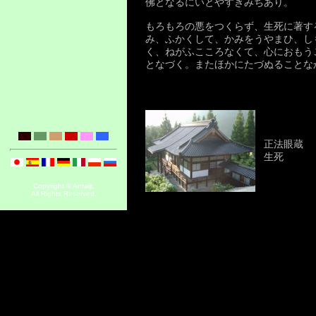
佛となるにいとやすきみちあり。
もろもろの悪をつくらず、生死に著す
み、ふかくして、かみをうやまひ、し
く、ねがふこころなくて、心におもう
となづく。またほかにたづぬることな
正法眼蔵
生死
Copyright © Antaiji,
All Rights Reserved.