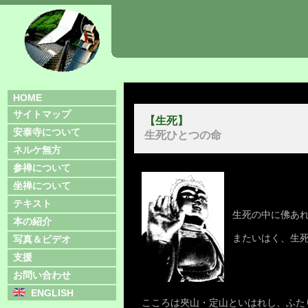
HOME
サイトマップ
【生死】
安泰寺について
生死ひとつの命
ネルケ無方
参禅について
坐禅について
テキスト
生死の中に佛あ
本の紹介
またいはく、生
写真＆ビデオ
支援
お問い合わせ
ENGLISH
こころは夾山・定山といはれし、ふた